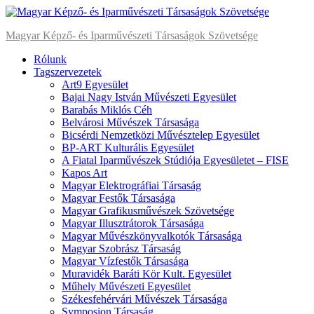
Skip
to
Magyar Képző- és Iparművészeti Társaságok Szövetsége
content
Primary
Rólunk
Menu
Tagszervezetek
Art9 Egyesület
Bajai Nagy István Művészeti Egyesület
Barabás Miklós Céh
Belvárosi Művészek Társasága
Bicsérdi Nemzetközi Művésztelep Egyesület
BP-ART Kulturális Egyesület
A Fiatal Iparművészek Stúdiója Egyesületet – FISE
Kapos Art
Magyar Elektrográfiai Társaság
Magyar Festők Társasága
Magyar Grafikusművészek Szövetsége
Magyar Illusztrátorok Társasága
Magyar Művészkönyvalkotók Társasága
Magyar Szobrász Társaság
Magyar Vízfestők Társasága
Muravidék Baráti Kör Kult. Egyesület
Műhely Művészeti Egyesület
Székesfehérvári Művészek Társasága
Symposion Társaság