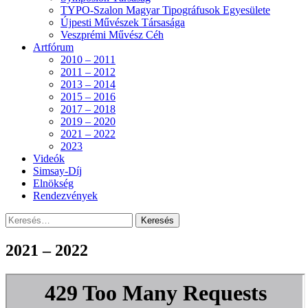
TYPO-Szalon Magyar Tipográfusok Egyesülete
Újpesti Művészek Társasága
Veszprémi Művész Céh
Artfórum
2010 – 2011
2011 – 2012
2013 – 2014
2015 – 2016
2017 – 2018
2019 – 2020
2021 – 2022
2023
Videók
Simsay-Díj
Elnökség
Rendezvények
Keresés:
2021 – 2022